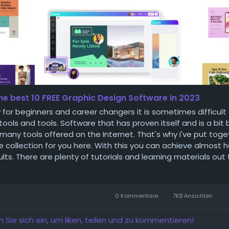
he best 10 FREE Graphic Design Software in 2023
y for beginners and career changers it is sometimes difficult 
 tools and tools. Software that has proven itself and is a bit 
many tools offered on the Internet. That's why I've put toge
le collection for you here. With this you can achieve almost 
lts. There are plenty of tutorials and learning materials out 
0 Kommentare
7KB Ansichten
n Sie sich ein, um liken, teilen und zu kommentieren!