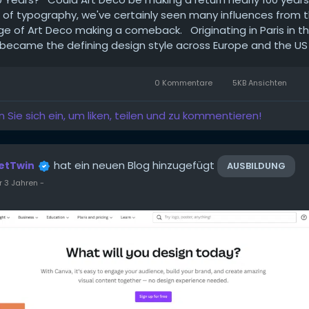
 of typography, we've certainly seen many influences from 
e of Art Deco making a comeback. Originating in Paris in th
became the defining design style across Europe and the US i
0 Kommentare
5KB Ansichten
n Sie sich ein, um liken, teilen und zu kommentieren!
hat ein neuen Blog hinzugefügt
etTwin
AUSBILDUNG
r 3 Jahren
-