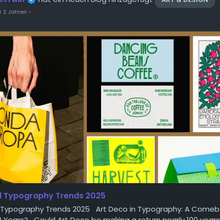
r 2 Jahren
-
d Typography Trends 2025
 Typography Trends 2025 Art Deco in Typography: A Comeb
0 Years? Could Art Deco be making a return nearly 100 years 