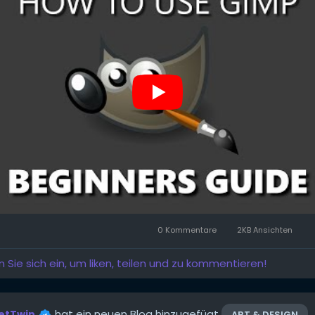
0 Kommentare
2KB Ansichten
n Sie sich ein, um liken, teilen und zu kommentieren!
hat ein neuen Blog hinzugefügt
etTwin
ART & DESIGN