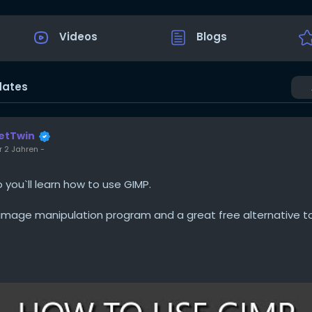
Videos
Blogs
dates
etTwin
r 2 Jahren
-
o you`ll learn how to use GIMP.
 image manipulation program and a great free alternative t
.
outu.be/Q8C0LJPpr64?si=3OncO-_5-W2MHY7T