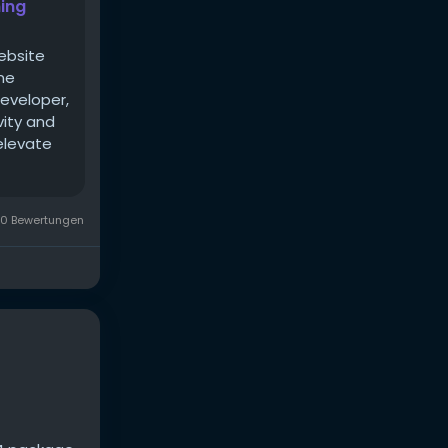
ning
ebsite
ine
eveloper,
vity and
 elevate
0 Bewertungen