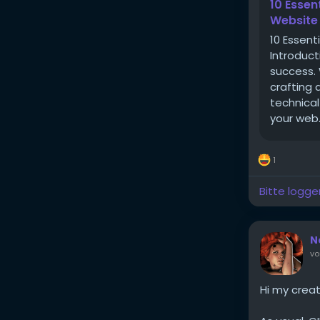
10 Essen
Website
10 Essen
Introduct
success.
crafting 
technical
your web..
1
Bitte logge
N
vo
Hi my creat