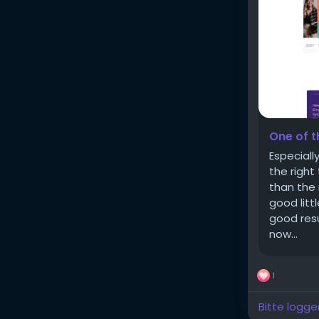
One of t
Especiall
the right
than the 
good litt
good resu
now...
1
Bitte logge