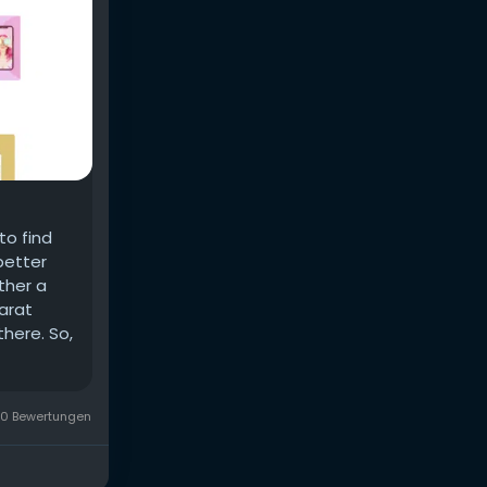
to find
better
ther a
harat
there. So,
0 Bewertungen