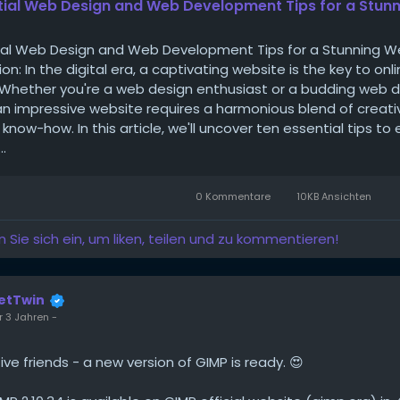
tial Web Design and Web Development Tips for a Stun
tial Web Design and Web Development Tips for a Stunning W
ion: In the digital era, a captivating website is the key to onl
 Whether you're a web design enthusiast or a budding web d
an impressive website requires a harmonious blend of creati
 know-how. In this article, we'll uncover ten essential tips to
.
0 Kommentare
10KB Ansichten
n Sie sich ein, um liken, teilen und zu kommentieren!
etTwin
r 3 Jahren
-
ive friends - a new version of GIMP is ready. 😍