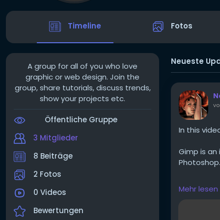
Timeline
Fotos
Neueste Up
A group for all of you who love
graphic or web design. Join the
group, share tutorials, discuss trends,
N
show your projects etc.
vo
Öffentliche Gruppe
In this vide
3 Mitglieder
Gimp is an
8 Beiträge
Photoshop
2 Fotos
https://y
Mehr lesen
0 Videos
Bewertungen