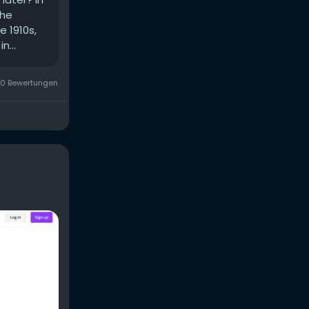
the
e 1910s,
n...
0 Bewertungen