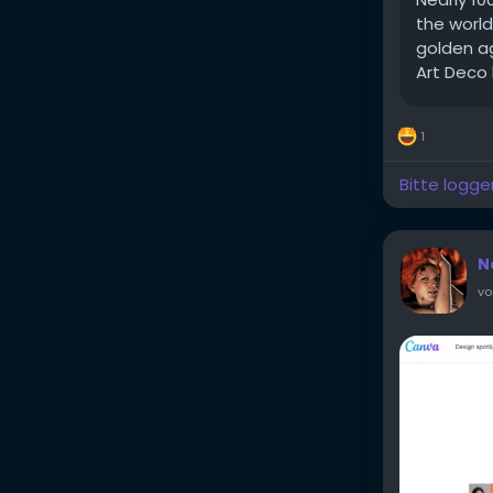
the world
golden ag
Art Deco 
1
Bitte logge
N
vo